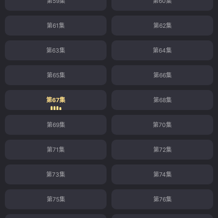
第59集
第60集
第61集
第62集
第63集
第64集
第65集
第66集
第67集
第68集
第69集
第70集
第71集
第72集
第73集
第74集
第75集
第76集