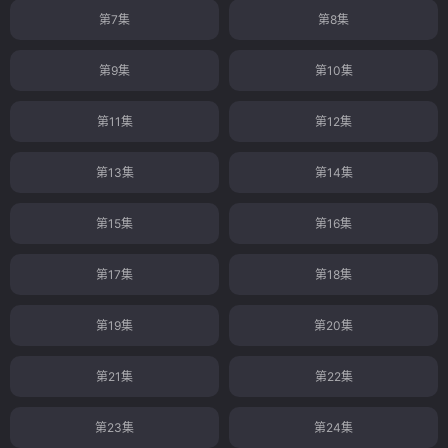
第7集
第8集
第9集
第10集
第11集
第12集
第13集
第14集
第15集
第16集
第17集
第18集
第19集
第20集
第21集
第22集
第23集
第24集