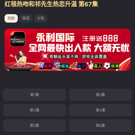
红毯热吻和祁先生热恋升温 第67集
短剧
国语
大陆
第1集
第2集
第3集
第4集
第5集
第6集