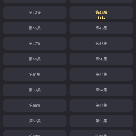
第43集
第44集
第45集
第46集
第47集
第48集
第49集
第50集
第51集
第52集
第53集
第54集
第55集
第56集
第57集
第58集