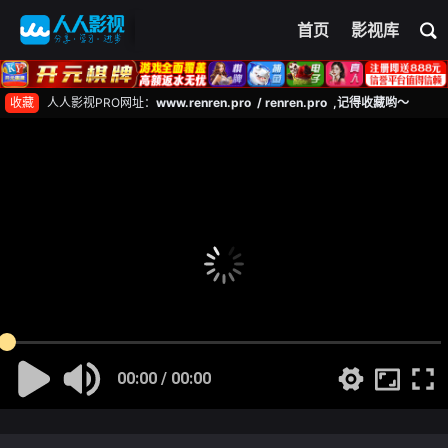
首页
影视库
收藏
人人影视PRO网址：
www.renren.pro / renren.pro ,记得收藏哟～
00:00 / 00:00