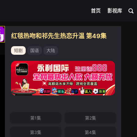
首页
影视库
红毯热吻和祁先生热恋升温 第49集
短剧
国语
大陆
第1集
第2集
第3集
第4集