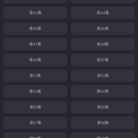
第43集
第44集
第45集
第46集
第47集
第48集
第49集
第50集
第51集
第52集
第53集
第54集
第55集
第56集
第57集
第58集