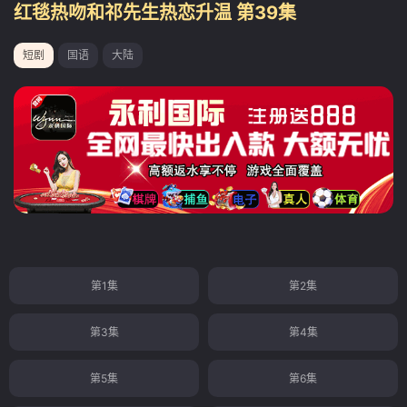
红毯热吻和祁先生热恋升温 第39集
短剧
国语
大陆
第1集
第2集
第3集
第4集
第5集
第6集