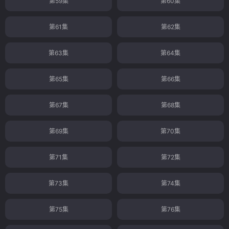
第59集
第60集
第61集
第62集
第63集
第64集
第65集
第66集
第67集
第68集
第69集
第70集
第71集
第72集
第73集
第74集
第75集
第76集