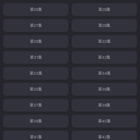
第25集
第26集
第27集
第28集
第29集
第30集
第31集
第32集
第33集
第34集
第35集
第36集
第37集
第38集
第39集
第40集
第41集
第42集