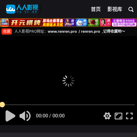
首页
影视库
收藏
人人影视PRO网址：
www.renren.pro / renren.pro ,记得收藏哟～
00:00 / 00:00