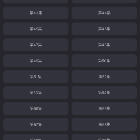
第43集
第44集
第45集
第46集
第47集
第48集
第49集
第50集
第51集
第52集
第53集
第54集
第55集
第56集
第57集
第58集