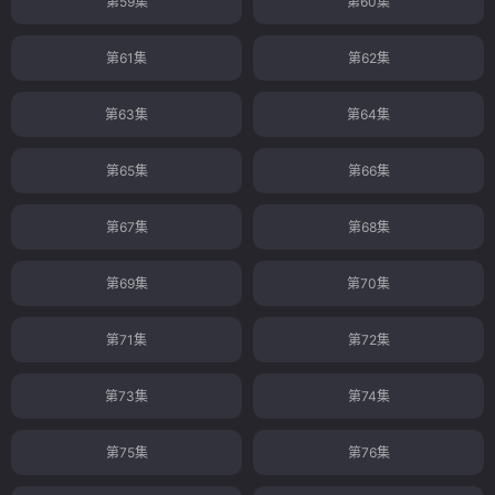
第59集
第60集
第61集
第62集
第63集
第64集
第65集
第66集
第67集
第68集
第69集
第70集
第71集
第72集
第73集
第74集
第75集
第76集