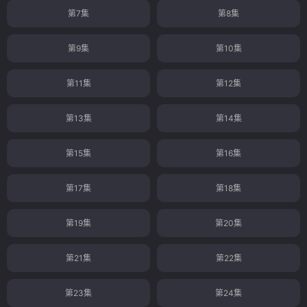
第7集
第8集
第9集
第10集
第11集
第12集
第13集
第14集
第15集
第16集
第17集
第18集
第19集
第20集
第21集
第22集
第23集
第24集