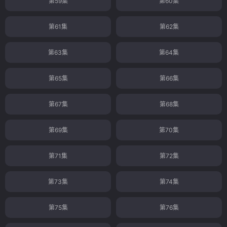
第59集
第60集
第61集
第62集
第63集
第64集
第65集
第66集
第67集
第68集
第69集
第70集
第71集
第72集
第73集
第74集
第75集
第76集