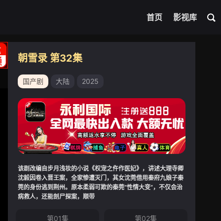
首页
影视库
朝雪录 第32集
国产剧
大陆
2025
该剧改编自步月浅妆的小说《权宠之仵作医妃》，讲述大理寺卿
沈毅因卷入晋王案，全家惨遭灭门，其女沈莞借用秦府九娘子秦
莞的身份逃到荆州。原本柔弱可欺的秦莞“性情大变”，不仅会治
病救人，还能剖尸探案，顺带
第01集
第02集