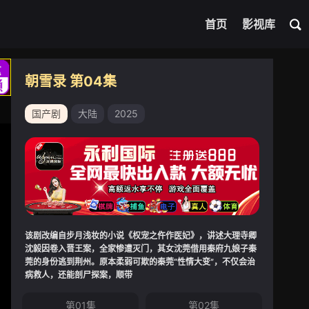
首页
影视库
朝雪录 第04集
国产剧
大陆
2025
该剧改编自步月浅妆的小说《权宠之仵作医妃》，讲述大理寺卿
沈毅因卷入晋王案，全家惨遭灭门，其女沈莞借用秦府九娘子秦
莞的身份逃到荆州。原本柔弱可欺的秦莞“性情大变”，不仅会治
病救人，还能剖尸探案，顺带
第01集
第02集