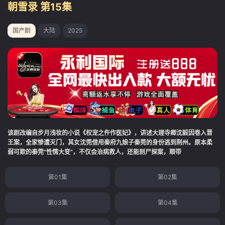
朝雪录 第15集
国产剧
大陆
2025
该剧改编自步月浅妆的小说《权宠之仵作医妃》，讲述大理寺卿沈毅因卷入晋
王案，全家惨遭灭门，其女沈莞借用秦府九娘子秦莞的身份逃到荆州。原本柔
弱可欺的秦莞“性情大变”，不仅会治病救人，还能剖尸探案，顺带
第01集
第02集
第03集
第04集