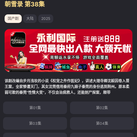
朝雪录 第38集
国产剧
大陆
2025
该剧改编自步月浅妆的小说《权宠之仵作医妃》，讲述大理寺卿沈毅因卷入晋
王案，全家惨遭灭门，其女沈莞借用秦府九娘子秦莞的身份逃到荆州。原本柔
弱可欺的秦莞“性情大变”，不仅会治病救人，还能剖尸探案，顺带
第01集
第02集
第03集
第04集