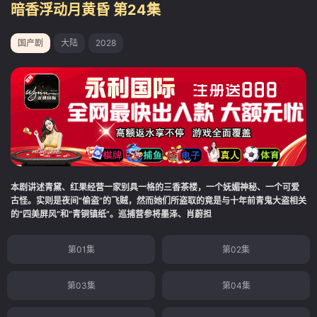
暗香浮动月黄昏 第24集
国产剧
大陆
2028
本剧讲述青黛、红果经营一家别具一格的三香茶楼，一个妩媚神秘、一个可爱
古怪。实则是夜间“偷盗”的飞贼，然而她们所盗取的竟是与十年前青鬼大盗相关
的“四美屏风”和“青铜镇纸”。巡捕营参将墨泽、肖蔚担
第01集
第02集
第03集
第04集