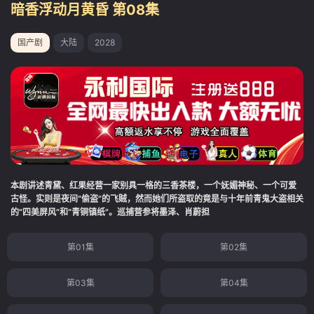
暗香浮动月黄昏 第08集
国产剧
大陆
2028
本剧讲述青黛、红果经营一家别具一格的三香茶楼，一个妩媚神秘、一个可爱
古怪。实则是夜间“偷盗”的飞贼，然而她们所盗取的竟是与十年前青鬼大盗相关
的“四美屏风”和“青铜镇纸”。巡捕营参将墨泽、肖蔚担
第01集
第02集
第03集
第04集