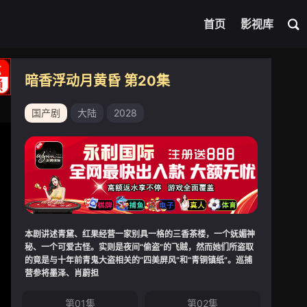
首页
影视库
暗香浮动月黄昏 第20集
国产剧
大陆
2028
本剧讲述青黛、红果经营一家别具一格的三香茶楼，一个妩媚神
秘、一个可爱古怪。实则是夜间“偷盗”的飞贼，然而她们所盗取
的竟是与十年前青鬼大盗相关的“四美屏风”和“青铜镇纸”。巡捕
营参将墨泽、肖蔚担
第01集
第02集