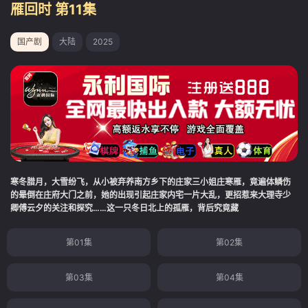
雁回时 第11集
国产剧
大陆
2025
寒冬腊月，大雪纷飞，从小被弃养南方乡下的庄家三小姐庄寒雁，竟遍体鳞伤
的晕倒在庄府大门之前，她的出现引起庄家内宅一片大乱，更招惹来大理寺少
卿傅云夕的关注和探究……这一只冬日北上的孤雁，背后究竟藏
第01集
第02集
第03集
第04集