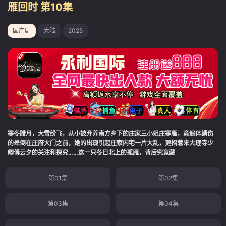
雁回时 第10集
国产剧
大陆
2025
寒冬腊月，大雪纷飞，从小被弃养南方乡下的庄家三小姐庄寒雁，竟遍体鳞伤
的晕倒在庄府大门之前，她的出现引起庄家内宅一片大乱，更招惹来大理寺少
卿傅云夕的关注和探究……这一只冬日北上的孤雁，背后究竟藏
第01集
第02集
第03集
第04集