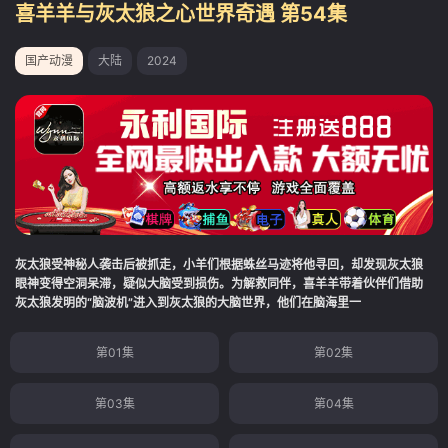
喜羊羊与灰太狼之心世界奇遇 第54集
国产动漫
大陆
2024
灰太狼受神秘人袭击后被抓走，小羊们根据蛛丝马迹将他寻回，却发现灰太狼
眼神变得空洞呆滞，疑似大脑受到损伤。为解救同伴，喜羊羊带着伙伴们借助
灰太狼发明的“脑波机”进入到灰太狼的大脑世界，他们在脑海里一
第01集
第02集
第03集
第04集