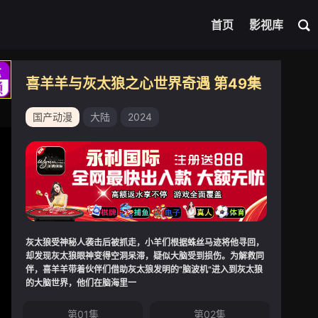
首页
影视库
喜羊羊与灰太狼之心世界奇遇 第49集
国产动漫
大陆
2024
灰太狼受神秘人袭击后被抓走，小羊们根据蛛丝马迹将他寻回，
却发现灰太狼眼神变得空洞呆滞，疑似大脑受到损伤。为解救同
伴，喜羊羊带着伙伴们借助灰太狼发明的“脑波机”进入到灰太狼
的大脑世界，他们在脑海里一
第01集
第02集