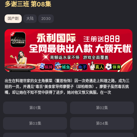
多谢三班 第08集
国产剧
大陆
2030
出生在料理世家的女主角蔡菜（董思怡饰）因一次奇遇走上料理之路，成为三
班的一员，并遇见“毒舌”美食家导师廖婴子（邱柏皓饰）。廖婴子虽然毒舌挑
嘴，却让她在不知不觉中获得了进步，她对他又恨又佩服。在一次
第01集
第02集
第03集
第04集