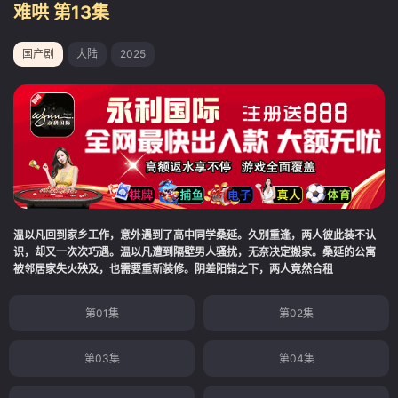
难哄 第13集
国产剧
大陆
2025
温以凡回到家乡工作，意外遇到了高中同学桑延。久别重逢，两人彼此装不认
识，却又一次次巧遇。温以凡遭到隔壁男人骚扰，无奈决定搬家。桑延的公寓
被邻居家失火殃及，也需要重新装修。阴差阳错之下，两人竟然合租
第01集
第02集
第03集
第04集